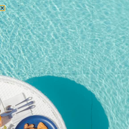
БРОНИРОВАНИЕ
Главная
/
Магазин
/
События
/ Фирменный бранч-вечеринка у
бассейна от Kata Rocks — 27 декабря 25 г. (для взрослых с
безалкогольными коктейлями)