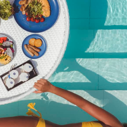
Фирменный бранч с
вечеринкой у бассейна в
Kata Rocks — 27 декабря
25 г. (для взрослых с
безалкогольными
коктейлями)
฿
2,950.00
Артикул:
kata-rocks-signature-pool-party-brunch-27-dec-25-
adult-with-mocktails
Категория:
Мероприятие