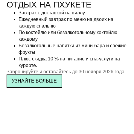
ОТДЫХ НА ПХУКЕТЕ
Завтрак с доставкой на виллу
Ежедневный завтрак по меню на двоих на
Бранч в честь 11-й
Рождественский бранч —
каждую спальню
годовщины Kata Rocks —
детский билет (возраст 7–16
По коктейлю или безалкогольному коктейлю
каждому
пакет без алкоголя (для
лет) | 25 декабря 2025 г.
Безалкогольные напитки из мини-бара и свежие
взрослых)
฿
1,450.00
фрукты
฿
2,450.00
Плюс скидка 10 % на питание и спа-услуги на
Подробнее
курорте.
Подробнее
Забронируйте и оставайтесь до 30 ноября 2026 года
УЗНАЙТЕ БОЛЬШЕ