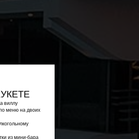
ХУКЕТЕ
на виллу
по меню на двоих
алкогольному
тки из мини-бара