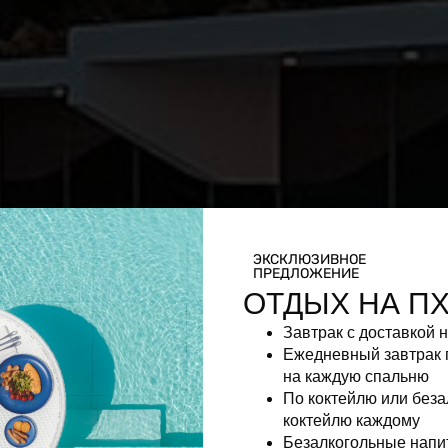
ЭКСКЛЮЗИВНОЕ
ПРЕДЛОЖЕНИЕ
ОТДЫХ НА П
Завтрак с доставкой 
Ежедневный завтрак 
на каждую спальню
По коктейлю или без
коктейлю каждому
Безалкогольные напи