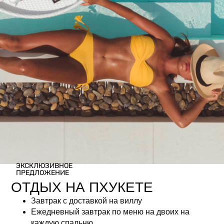
«Премиум» с
неограниченным
потреблением напитков +
ЭКСКЛЮЗИВНОЕ
ПРЕДЛОЖЕНИЕ
канапе
ОТДЫХ НА ПХУКЕТЕ
Завтрак с доставкой на виллу
฿
4,108.50
Ежедневный завтрак по меню на двоих на
каждую спальню