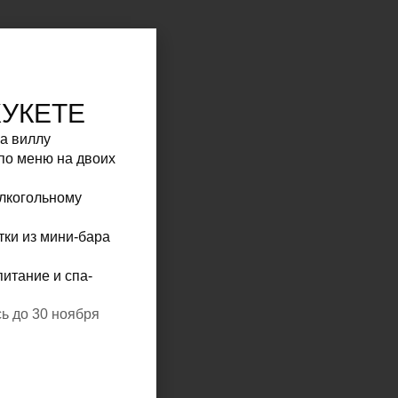
ХУКЕТЕ
на виллу
по меню на двоих
алкогольному
тки из мини-бара
питание и спа-
ь до 30 ноября