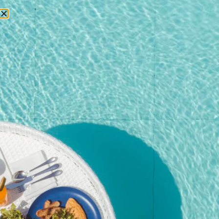
БРОНИРОВАНИЕ
Главная
/
Магазин
/
Акция
/ 2 950 батов ++ (3 472,15 батов без
НДС)