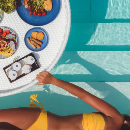
2 950 батов ++ (3 472,15
батов нетто)
฿
34,723.00
Артикул:
Бранч «Pool Party» в феврале 2025 г. — 2 950
батов ++ (3 472,15 батов без учета налогов)
Категория:
Мероприятие
Описание
Описание