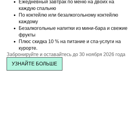
Rocks»
Ежедневный завтрак по меню на двоих на
฿
7,003.15
каждую спальню
฿
2,950.00
По коктейлю или безалкогольному коктейлю
Подробнее
каждому
Подробнее
Безалкогольные напитки из мини-бара и свежие
фрукты
Плюс скидка 10 % на питание и спа-услуги на
курорте.
Забронируйте и оставайтесь до 30 ноября 2026 года
УЗНАЙТЕ БОЛЬШЕ
Бранч в честь 11-й
Детское меню (возраст 7–16
годовщины Kata Rocks —
лет)
пакет без алкоголя (для