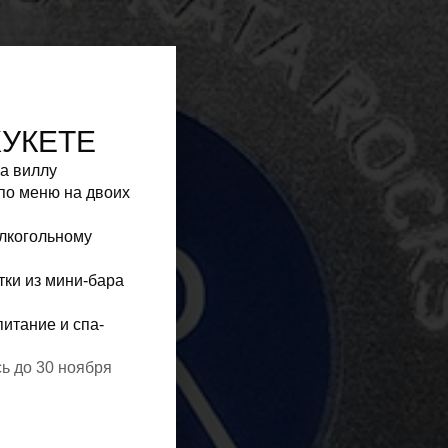
ХУКЕТЕ
на виллу
по меню на двоих
алкогольному
тки из мини-бара
питание и спа-
ь до 30 ноября