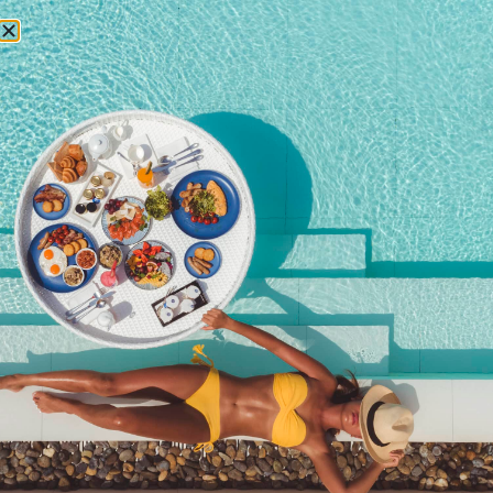
БРОНИРОВАНИЕ
Панель управления
организатора
[organizer_dashboard]
Подписка на
рассылку