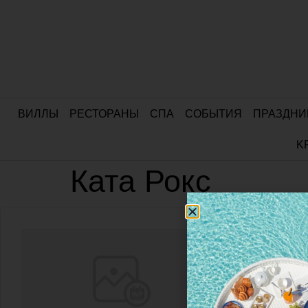
ВИЛЛЫ
РЕСТОРАНЫ
СПА
СОБЫТИЯ
ПРАЗДНИ
K
Ката Рокс
Ката Р
Веб-
Face
сайт