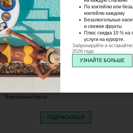
на каждую спальню
По коктейлю или без
коктейлю каждому
Безалкогольные напи
и свежие фрукты
Плюс скидка 10 % на 
услуги на курорте.
Забронируйте и оставайтес
2026 года
Р
УЗНАЙТЕ БОЛЬШЕ
к
ПОДПИСАТЬСЯ