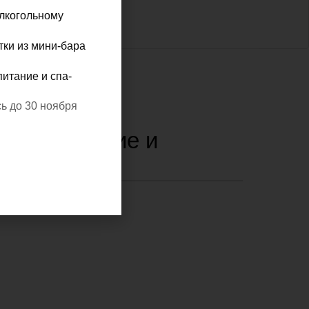
алкогольному
тки из мини-бара
питание и спа-
ь до 30 ноября
асположение и
онтакты
Посмотреть на карте