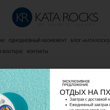
КИ
ОДНОДНЕВНЫЙ АБОНЕМЕНТ
БЛОГ «KATA ROCKS
R BOUTIQUE
КОНТАКТЫ
ЭКСКЛЮЗИВНОЕ
окс
ПРЕДЛОЖЕНИЕ
ОТДЫХ НА П
book
Instagram
Twitter
YouTube
Завтрак с доставкой 
Ежедневный завтрак 