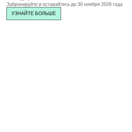
Забронируйте и оставайтесь до 30 ноября 2026 года
УЗНАЙТЕ БОЛЬШЕ
ПОДПИСАТЬСЯ
Расположение и контакты
Посмотреть на карте
О Kata Rocks
СМИ и пресса
Карта сайта
Конфиденциальность
Термины
Вакансии
Награды
Клуб IL
Часто задаваемые вопросы
Авторские права © 2026 Kata Rocks ® Phuket Luxury Residence &
Resort. Все права защищены.