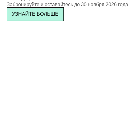
Забронируйте и оставайтесь до 30 ноября 2026 года
УЗНАЙТЕ БОЛЬШЕ
ПОДПИСАТЬСЯ
Расположение и контакты
Посмотреть на карте
О Kata Rocks
СМИ и пресса
Карта сайта
Конфиденциальность
Термины
Вакансии
Награды
Клуб IL
Часто задаваемые вопросы
Авторские права © 2026 Kata Rocks ® Phuket Luxury Residence &
Resort. Все права защищены.