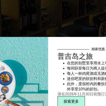
独家优惠
普吉岛之旅
在您的别墅里享用水上
每间卧室每日为两人提
每人一杯鸡尾酒或无酒
迷你吧里的软饮料和新
此外，度假村内的餐饮
外享受10%的折扣。
请在2026年11月30日前预
探索更多