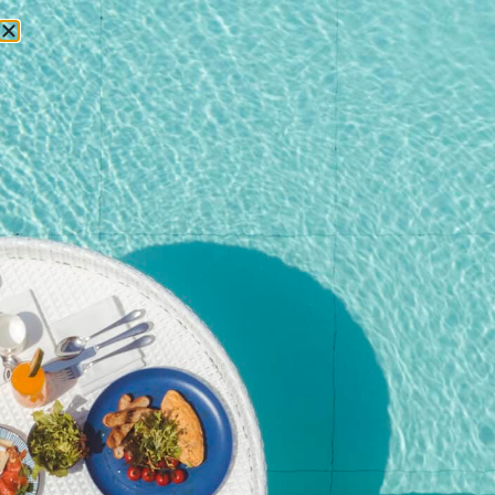
预订
首页
/
商店
/
扑克跑
/ 车组成员年龄：12-15岁