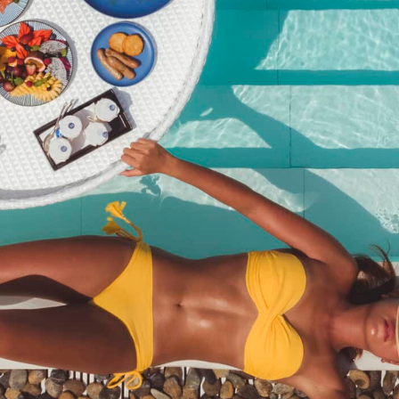
船员人数：12-15岁
฿
1,500.00
分类：
扑克巡游
描述
描述
12至15岁参加“扑克跑”活动的儿童报名须知。
相关产品