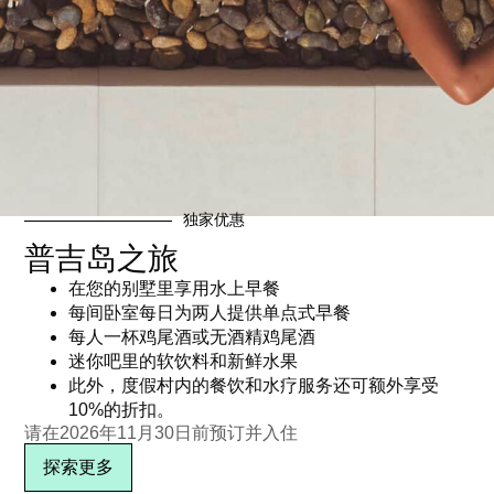
独家优惠
普吉岛之旅
机组人员人数——16岁以上
乘员人数——6岁以下免费
在您的别墅里享用水上早餐
฿
4,000.00
฿
0.00
每间卧室每日为两人提供单点式早餐
每人一杯鸡尾酒或无酒精鸡尾酒
阅读更多
阅读更多
迷你吧里的软饮料和新鲜水果
此外，度假村内的餐饮和水疗服务还可额外享受
10%的折扣。
请在2026年11月30日前预订并入住
探索更多