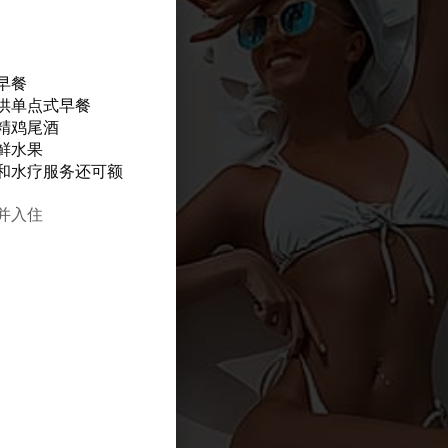
早餐
供单点式早餐
精鸡尾酒
鲜水果
和水疗服务还可额
订并入住