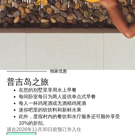
独家优惠
普吉岛之旅
“The Clubhouse”的四道菜套
泳池派对早午餐——2025年7
在您的别墅里享用水上早餐
餐
月
每间卧室每日为两人提供单点式早餐
฿
3,950.00
฿
2,950.00
每人一杯鸡尾酒或无酒精鸡尾酒
迷你吧里的软饮料和新鲜水果
阅读更多
阅读更多
此外，度假村内的餐饮和水疗服务还可额外享受
10%的折扣。
请在2026年11月30日前预订并入住