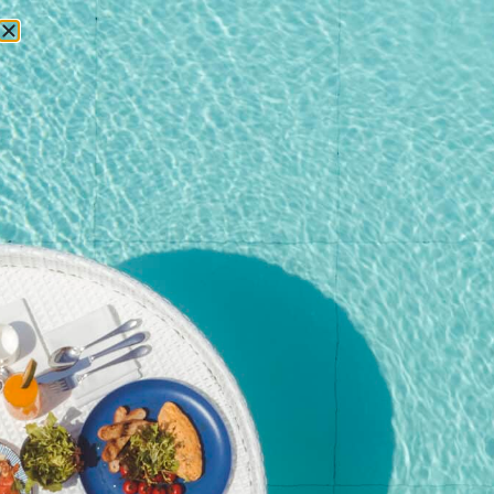
预订
首页
/
商店
/
活动
/ 威士忌与雪茄品鉴会