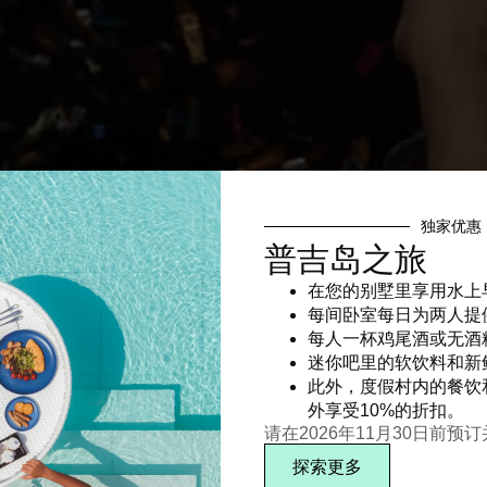
独家优惠
普吉岛之旅
在您的别墅里享用水上
每间卧室每日为两人提
每人一杯鸡尾酒或无酒
迷你吧里的软饮料和新
此外，度假村内的餐饮
外享受10%的折扣。
请在2026年11月30日前预
探索更多