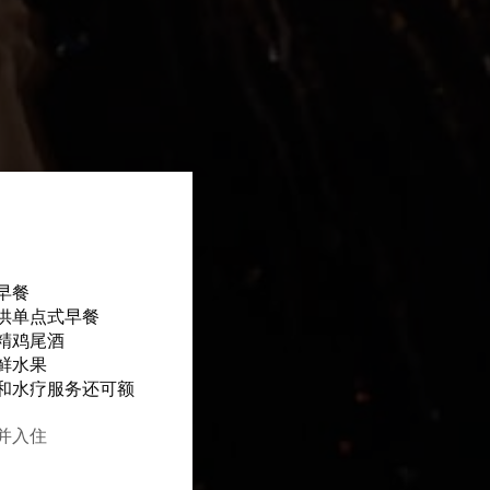
早餐
供单点式早餐
精鸡尾酒
鲜水果
和水疗服务还可额
订并入住