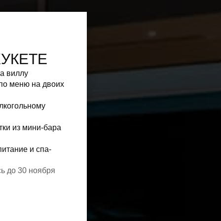
ХУКЕТЕ
на виллу
по меню на двоих
алкогольному
тки из мини-бара
питание и спа-
ь до 30 ноября