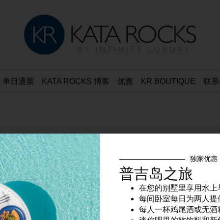
单日通票
KATA ROCKS 博客
优惠
KR BOUTIQUE
联系
独家优惠
普吉岛之旅
在您的别墅里享用水上
每间卧室每日为两人提
每人一杯鸡尾酒或无酒