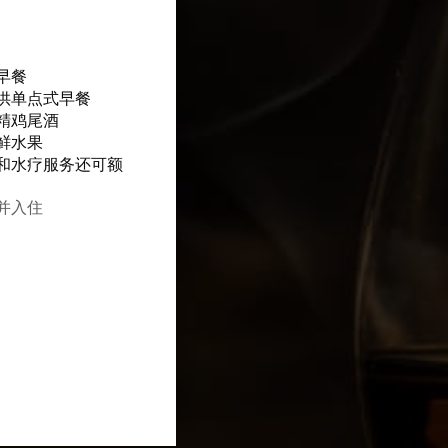
早餐
供单点式早餐
精鸡尾酒
鲜水果
和水疗服务还可额
订并入住