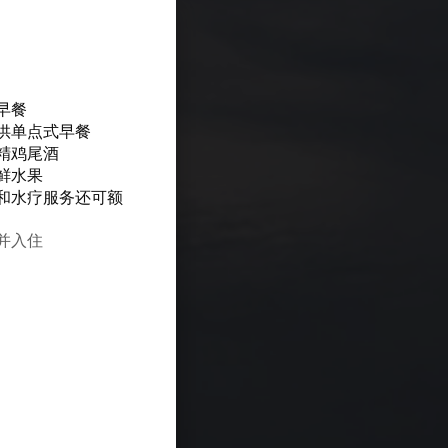
早餐
供单点式早餐
精鸡尾酒
鲜水果
和水疗服务还可额
订并入住