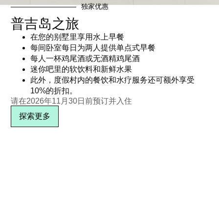
独家优惠
普吉岛之旅
在您的别墅里享用水上早餐
每间卧室每日为两人提供单点式早餐
每人一杯鸡尾酒或无酒精鸡尾酒
迷你吧里的软饮料和新鲜水果
此外，度假村内的餐饮和水疗服务还可额外享受
10%的折扣。
订阅
请在2026年11月30日前预订并入住
探索更多
位置与联系方式
在地图上查看
关于卡塔洛克斯
媒体与新闻
网站地图
隐私
术语
职业发展
奖项
IL俱乐部
常见问题解答