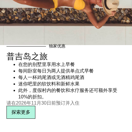
KR Cat 双体船
独家优惠
订阅电子报
普吉岛之旅
在您的别墅里享用水上早餐
每间卧室每日为两人提供单点式早餐
每人一杯鸡尾酒或无酒精鸡尾酒
迷你吧里的软饮料和新鲜水果
此外，度假村内的餐饮和水疗服务还可额外享受
10%的折扣。
请在2026年11月30日前预订并入住
探索更多