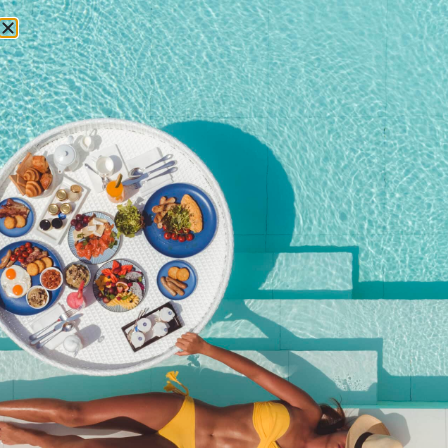
预订
KR Cat 双体船