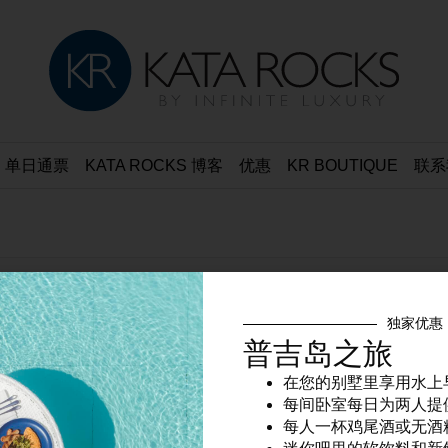
单日通票
KATA ROCKS 博客
优惠
KR BOUTIQUE
联系
独家优惠
book
Instagram
Twitter
YouTube
普吉岛之旅
在您的别墅里享用水上
每间卧室每日为两人提
每人一杯鸡尾酒或无酒